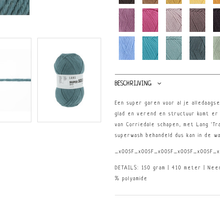
BESCHRIJVING
Een super garen voor al je alledaags
glad en verend en structuur komt er 
van Corriedale schapen, met Lang 'Tr
superwash behandeld dus kan in de wa
_x005F_x005F_x005F_x005F_x005F_x
DETAILS: 150 gram | 410 meter | Nee
% polyamide