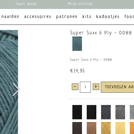
Super wollig!
Mega Gezellig!
naalden
accessoires
patronen
kits
kadootjes
foo
Super Soxx 6 Ply - 0088
Super Soxx 6 Ply - 0088
€14,95
-
+
TOEVOEGEN A