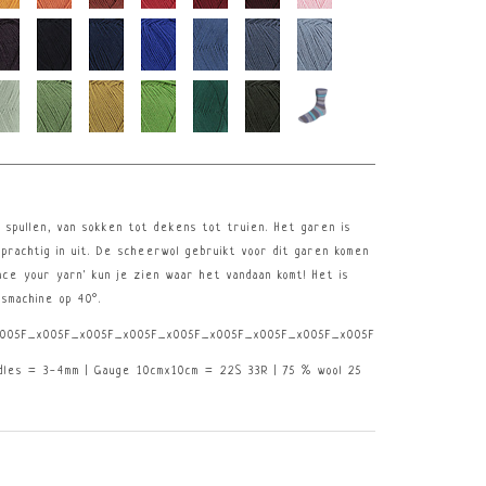
e spullen, van sokken tot dekens tot truien. Het garen is
prachtig in uit. De scheerwol gebruikt voor dit garen komen
ace your yarn' kun je zien waar het vandaan komt! Het is
smachine op 40°.
005F_x005F_x005F_x005F_x005F_x005F_x005F_x005F_x005F_x005F_x005F_x0
dles = 3-4mm | Gauge 10cmx10cm = 22S 33R | 75 % wool 25