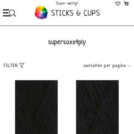
Super wollig!
Mega Gezellig!
STICKS & CUPS
supersoxx4ply
FILTER
aantallen per pagina
Sorteer
brands
Standaard
Alle merken
Meest bekeken
Lang Yarns
Nieuwste producten
Laagste prijs
Hoogste prijs
price
€
0
€
10