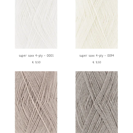
super soxx 4-ply - 0001
super soxx 4-ply - 0094
€9,50
€9,50