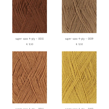
super soxx 4-ply - 0015
super soxx 4-ply - 0039
€9,50
€9,50