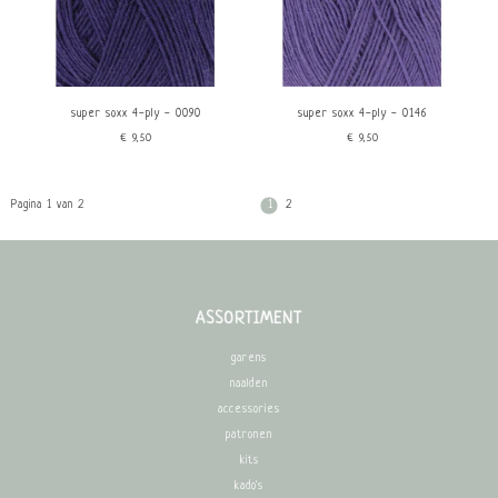
super soxx 4-ply - 0090
super soxx 4-ply - 0146
€9,50
€9,50
Pagina 1 van 2
1
2
ASSORTIMENT
garens
naalden
accessories
patronen
kits
kado's