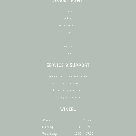
ASSORTIMENT
garens
naalden
accessories
patronen
kits
kado's
handmade
SERVICE & SUPPORT
verzenden & retourneren
veelgestelde vragen
algemene voorwaarden
privacy statememt
WINKEL
Maandag:
Closed
Dinsdag:
10:30 - 17:00
Woensdag:
10:30 - 17:00