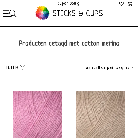
Super wollig!
Mega Gezellig!
STICKS & CUPS
Producten getagd met cotton merino
FILTER
aantallen per pagina
Sorteer
brands
Meest bekeken
Alle merken
Nieuwste producten
Knitting for Olive
Laagste prijs
Hoogste prijs
Dikte
Materiaal
Light fingering 2-3mm
Merino
Katoen
Kleur
Merk