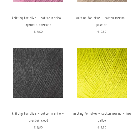
Geel
Knitting for Olive
Blauw
Roze
knitting for olive - cotton merino -
knitting for olive - cotton merino -
Bruin
japanese anemone
powder
Beige
€9,50
€9,50
Kenmerken
price
Eco gecertificeerd
€
0
€
10
knitting for olive - cotton merino -
knitting for olive - cotton merino - lime
thunder cloud
yellow
€9,50
€9,50