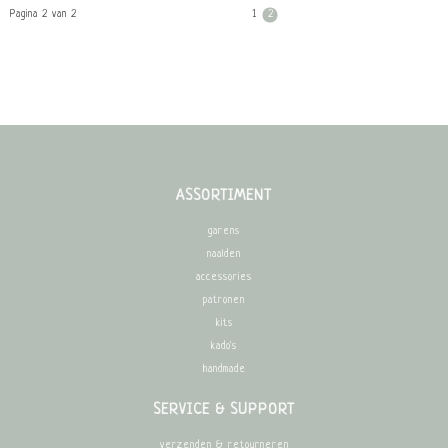
Pagina 2 van 2
1
2
ASSORTIMENT
garens
naalden
accessories
patronen
kits
kado's
handmade
SERVICE & SUPPORT
verzenden & retourneren