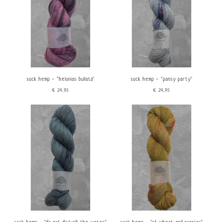
sock hemp - "helonias bullata"
sock hemp - "pansy party"
€24,95
€24,95