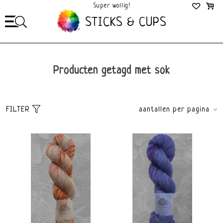
Super wollig!
Mega Gezellig!
STICKS & CUPS
Producten getagd met sok
FILTER
aantallen per pagina
Sorteer
brands
Meest bekeken
Alle merken
Nieuwste producten
Mina Dyeworks
Laagste prijs
Hoogste prijs
Dikte
Materiaal
Fingering 2,5-3,5mm
Wol
Hemp
Polyamide/Nylon