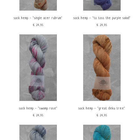
Kleur
Merk
Rood
Mina Dyeworks
Oranje
sock hemp - "single acer rubrum"
sock hemp - "to toss the purple salad"
Geel
€24,95
€24,95
Groen
Blauw
Paars
Roze
Bruin
Beige
Grijs
Kenmerken
price
Sokkenwol
Machine wasbaar
€
0
€
25
Handgeverfd
sock hemp - "swamp rose"
sock hemp - "great deku tree"
€24,95
€24,95