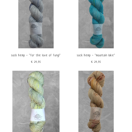
sock hemp - "for the love of fungi"
sock hemp - "mountain lake"
€24,95
€24,95