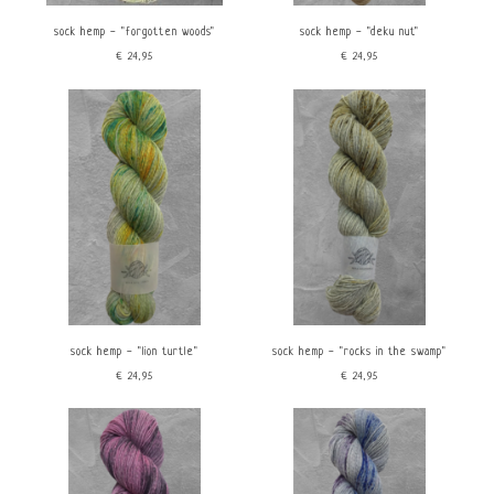
sock hemp - "forgotten woods"
sock hemp - "deku nut"
€24,95
€24,95
sock hemp - "lion turtle"
sock hemp - "rocks in the swamp"
€24,95
€24,95