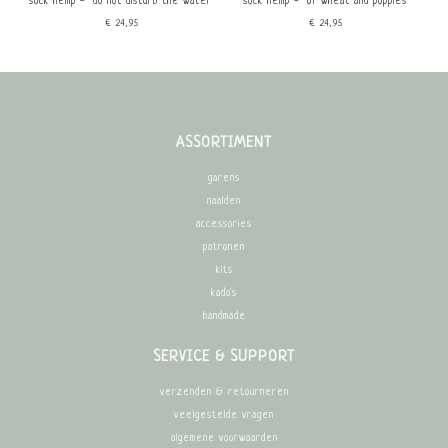
sock hemp - "do not disturb the water"
sock hemp - "of wheat and poppies"
€24,95
€24,95
ASSORTIMENT
garens
naalden
accessories
patronen
kits
kado's
handmade
SERVICE & SUPPORT
verzenden & retourneren
veelgestelde vragen
algemene voorwaarden